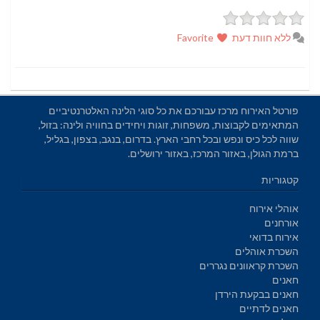
ללא חוות דעת
Favorite
פורטל האירוח מרכז עבורכם את כל סוגי הלינה האלטרנטיביים
המתאימים לקבוצות, משפחות, זוגות ויחידים בחוויה ולינה: בזול,
שווה לכל כיס ונפש ובכל רחבי הארץ. בדרום, בנגב, בצפון, בגליל,
ברמת הגולן, באזור המרכז, באזור ירושלים.
קטגוריות
אוהלי אירוח
אורחנים
אירוח בדואי
השכרת אוהלים
השכרת קראוונים נגררים
חאנים
חאנים בבקעת הירדן
חאנים לדתיים