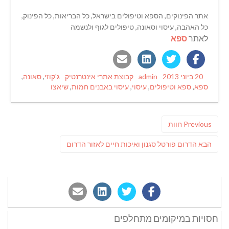
אתר הפינוקים, הספא וטיפולים בישראל, כל הבריאות, כל הפינוק,
כל האהבה, עיסוי וסאונה, טיפולים לגוף ולנשמה
לאתר
ספא
Tags
Categories
Author
Posted
20 ביוני 2013
admin
קבוצת אתרי אינטרנטיק
ג'קוזי
,
סאונה
,
on
ספא
,
ספא וטיפולים
,
עיסוי
,
עיסוי באבנים חמות
,
שיאצו
ניווט
Previous
Previous
חוות
post:
פוסט
הבא
הדרום פורטל סגנון ואיכות חיים לאזור הדרום
הבא:
חסויות במיקומים מתחלפים