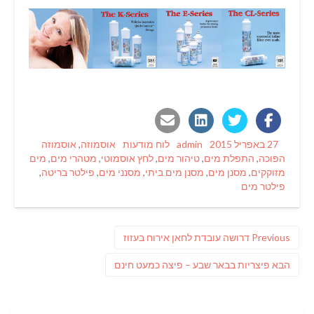
Tags
Categories
Author
Posted
27 באפריל 2015
admin
לוח מודעות
אוסמוזה
,
אוסמוזה
on
הפוכה
,
התפלת מים
,
טיהור מים
,
לחץ אוסמוטי
,
מטהרי מים
,
מים
מזוקקים
,
מסנן מים
,
מסנן מים ביתי
,
מסנני מים
,
פילטר בריטה
,
פילטר מים
ניווט
Previous
Previous
דרושה עובדת לחאן אירוח בעזוז
post:
פוסט
הבא
פיצריות בבאר שבע – פיצה כמעט חינם
הבא: