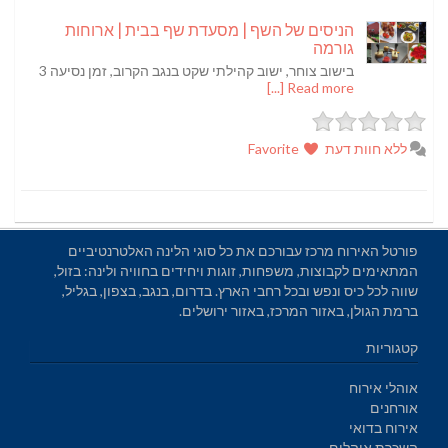
הניסים של השף | מסעדת שף בבית | ארוחות
גורמה
בישוב צוחר, ישוב קהילתי שקט בנגב הקרוב, זמן נסיעה 3
Read more [...]
ללא חוות דעת
Favorite
פורטל האירוח מרכז עבורכם את כל סוגי הלינה האלטרנטיביים
המתאימים לקבוצות, משפחות, זוגות ויחידים בחוויה ולינה: בזול,
שווה לכל כיס ונפש ובכל רחבי הארץ. בדרום, בנגב, בצפון, בגליל,
ברמת הגולן, באזור המרכז, באזור ירושלים.
קטגוריות
אוהלי אירוח
אורחנים
אירוח בדואי
השכרת אוהלים