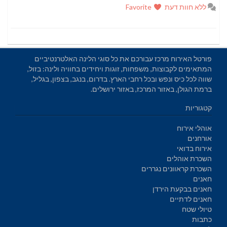
ללא חוות דעת
Favorite
פורטל האירוח מרכז עבורכם את כל סוגי הלינה האלטרנטיביים
המתאימים לקבוצות, משפחות, זוגות ויחידים בחוויה ולינה: בזול,
שווה לכל כיס ונפש ובכל רחבי הארץ. בדרום, בנגב, בצפון, בגליל,
ברמת הגולן, באזור המרכז, באזור ירושלים.
קטגוריות
אוהלי אירוח
אורחנים
אירוח בדואי
השכרת אוהלים
השכרת קראוונים נגררים
חאנים
חאנים בבקעת הירדן
חאנים לדתיים
טיולי שטח
כתבות