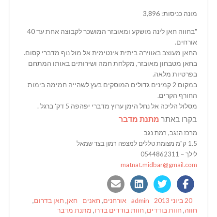
מונה כניסות: 3,896
"בחווה חאן לינה מושקע ומאובזר המושכר לקבוצה אחת עד 40
אורחים.
החאן מעוצב באווירה ביתית אינטימית אל מול נוף מדברי קסום.
בחאן מטבחון מאובזר, מקלחת חמה ושירותים באותו המתחם
בפרטיות מלאה.
במקום 2 קמינים גדולים המוסקים בעץ לשהייה חמימה בימות
החורף הקרים.
מסלול הליכה אל נחל הימן ערוץ מדברי יפהפה 5 דק' ברגל .
בקרו באתר
מתנת מדבר
מרכז הנגב, רמת נגב
1.5 ק"מ מצומת טללים למצפה רמון בצד שמאל
לילך – 0544862311
matnat.midbar@gmail.com
Tags
Categories
Author
Posted
20 ביוני 2013
admin
אורחנים
,
חאנים
חאן
,
חאן בדרום
,
on
חווה
,
חוות בודדים
,
חוות בודדים בדרו
,
מתנת מדבר