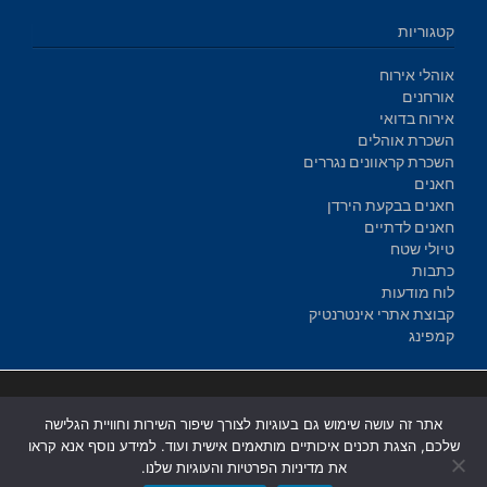
קטגוריות
אוהלי אירוח
אורחנים
אירוח בדואי
השכרת אוהלים
השכרת קראוונים נגררים
חאנים
חאנים בבקעת הירדן
חאנים לדתיים
טיולי שטח
כתבות
לוח מודעות
קבוצת אתרי אינטרנטיק
קמפינג
בניית אתרים
|
בניית אתרים באר שבע
|
בניית אתרים בבאר שבע
|
קידום
אתר זה עושה שימוש גם בעוגיות לצורך שיפור השירות וחוויית הגלישה
אתרים בבאר שבע
|
שלכם, הצגת תכנים איכותיים מותאמים אישית ועוד. למידע נוסף אנא קראו
את מדיניות הפרטיות והעוגיות שלנו.