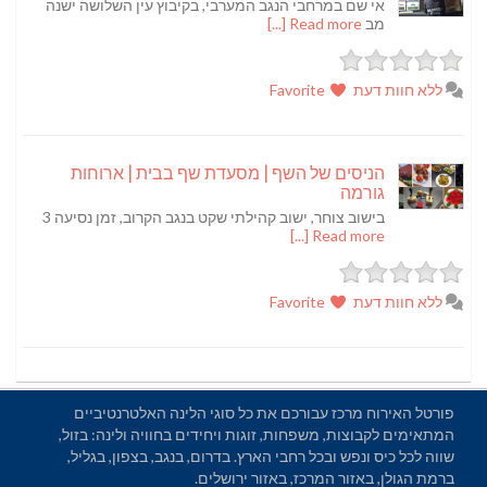
אי שם במרחבי הנגב המערבי, בקיבוץ עין השלושה ישנה
מב
Read more [...]
ללא חוות דעת
Favorite
הניסים של השף | מסעדת שף בבית | ארוחות
גורמה
בישוב צוחר, ישוב קהילתי שקט בנגב הקרוב, זמן נסיעה 3
Read more [...]
ללא חוות דעת
Favorite
פורטל האירוח מרכז עבורכם את כל סוגי הלינה האלטרנטיביים
המתאימים לקבוצות, משפחות, זוגות ויחידים בחוויה ולינה: בזול,
שווה לכל כיס ונפש ובכל רחבי הארץ. בדרום, בנגב, בצפון, בגליל,
ברמת הגולן, באזור המרכז, באזור ירושלים.