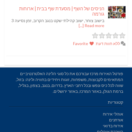
הניסים של השף | מסעדת שף בבית | ארוחות
גורמה
בישוב צוחר, ישוב קהילתי שקט בנגב הקרוב, זמן נסיעה 3
Read more [...]
ללא חוות דעת
Favorite
פורטל האירוח מרכז עבורכם את כל סוגי הלינה האלטרנטיביים
המתאימים לקבוצות, משפחות, זוגות ויחידים בחוויה ולינה: בזול,
שווה לכל כיס ונפש ובכל רחבי הארץ. בדרום, בנגב, בצפון, בגליל,
ברמת הגולן, באזור המרכז, באזור ירושלים.
קטגוריות
אוהלי אירוח
אורחנים
אירוח בדואי
השכרת אוהלים