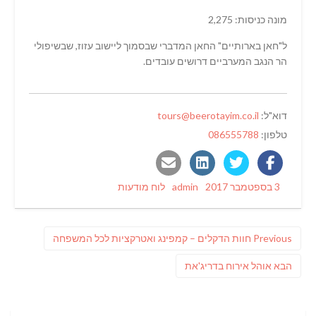
מונה כניסות: 2,275
ל"חאן בארותיים" החאן המדברי שבסמוך ליישוב עזוז, שבשיפולי
הר הנגב המערביים דרושים עובדים.
דוא"ל:
tours@beerotayim.co.il
טלפון:
086555788
Categories
Author
Posted
3 בספטמבר 2017
admin
לוח מודעות
on
ניווט
Previous
Previous
חוות הדקלים – קמפינג ואטרקציות לכל המשפחה
post:
פוסט
הבא
אוהל אירוח בדריג'את
הבא: