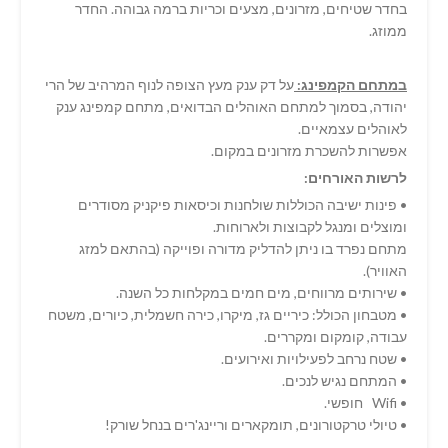
בחדר שטיחים, מזרונים, מצעים וכריות ברמה גבוהה. החדר
ממוזג.
במתחם הקמפינג:
על דק ענק מעץ הצופה לנוף המרהיב של הרי
יהודה, בסמוך למתחם האוהלים הבדואים, מתחם קמפינג ענק
לאוהלים עצמאיים.
אפשרות להשכרת מזרונים במקום.
לרשות האורחים:
• פינות ישיבה הכוללות שולחנות וכיסאות פיקניק מסודרים
ומוצלים ומנגל לקבוצות ולארוחות.
מתחם נפרד בו ניתן להדליק מדורה ופוייקה (בהתאם למזג
האוויר).
• שירותים מרווחים, מים חמים במקלחות כל השנה.
• מטבחון הכולל: כיריים גז, מיקרו, כירה חשמלית, כיורים, משטח
עבודה, קומקום ומקררים.
• שטח נרחב לפעילויות ואירועים.
• המתחם נגיש לנכים.
• Wifi חופשי.
• טיולי טרקטורונים, תומקארים וריינג'רים בנחל שורק!