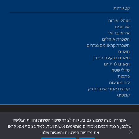
קטגוריות
אוהלי אירוח
אורחנים
אירוח בדואי
השכרת אוהלים
השכרת קראוונים נגררים
חאנים
חאנים בבקעת הירדן
חאנים לדתיים
טיולי שטח
כתבות
לוח מודעות
קבוצת אתרי אינטרנטיק
קמפינג
בניית אתרים
|
בניית אתרים באר שבע
|
בניית אתרים בבאר שבע
|
קידום
אתר זה עושה שימוש גם בעוגיות לצורך שיפור השירות וחוויית הגלישה
אתרים בבאר שבע
|
שלכם, הצגת תכנים איכותיים מותאמים אישית ועוד. למידע נוסף אנא קראו
את מדיניות הפרטיות והעוגיות שלנו.