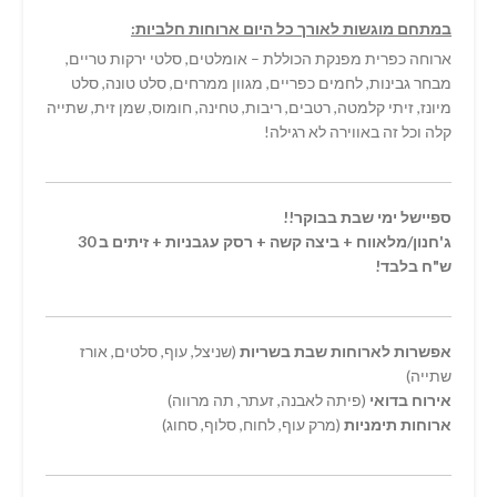
במתחם מוגשות לאורך כל היום ארוחות חלביות:
ארוחה כפרית מפנקת הכוללת – אומלטים, סלטי ירקות טריים,
מבחר גבינות, לחמים כפריים, מגוון ממרחים, סלט טונה, סלט
מיונז, זיתי קלמטה, רטבים, ריבות, טחינה, חומוס, שמן זית, שתייה
קלה וכל זה באווירה לא רגילה!
ספיישל ימי שבת בבוקר!!
ג'חנון/מלאווח + ביצה קשה + רסק עגבניות + זיתים ב 30
ש"ח בלבד
!
אפשרות לארוחות שבת בשריות
(שניצל, עוף, סלטים, אורז
שתייה)
אירוח בדואי
(פיתה לאבנה, זעתר, תה מרווה)
ארוחות תימניות
(מרק עוף, לחוח, סלוף, סחוג)