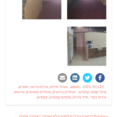
Categories
Author
Posted
23 ביולי 2015
admin
אוהלי אירוח
,
אירוח בדואי
,
חאנים
,
Tags
on
טיולי שטח
,
קמפינג
אוהלים בדואים
,
אוהלים ממוזגים
,
אזימוט
אירוח כפרי
,
חדר אירוח
,
מתחם קמפינג
,
קמפינג
ניווט
Previous
Previous
דרושים עובד/ת למטבח לא שגרתי, באווירה אחרת