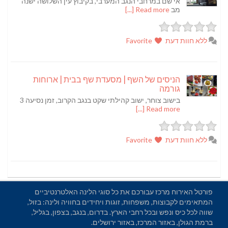
אי שם במרחבי הנגב המערבי, בקיבוץ עין השלושה ישנה
מב
Read more [...]
ללא חוות דעת
Favorite
הניסים של השף | מסעדת שף בבית | ארוחות
גורמה
בישוב צוחר, ישוב קהילתי שקט בנגב הקרוב, זמן נסיעה 3
Read more [...]
ללא חוות דעת
Favorite
פורטל האירוח מרכז עבורכם את כל סוגי הלינה האלטרנטיביים
המתאימים לקבוצות, משפחות, זוגות ויחידים בחוויה ולינה: בזול,
שווה לכל כיס ונפש ובכל רחבי הארץ. בדרום, בנגב, בצפון, בגליל,
ברמת הגולן, באזור המרכז, באזור ירושלים.