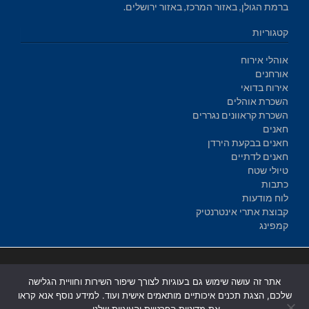
ברמת הגולן, באזור המרכז, באזור ירושלים.
קטגוריות
אוהלי אירוח
אורחנים
אירוח בדואי
השכרת אוהלים
השכרת קראוונים נגררים
חאנים
חאנים בבקעת הירדן
חאנים לדתיים
טיולי שטח
כתבות
לוח מודעות
קבוצת אתרי אינטרנטיק
קמפינג
בניית אתרים
|
בניית אתרים באר שבע
|
בניית אתרים בבאר שבע
|
קידום
אתר זה עושה שימוש גם בעוגיות לצורך שיפור השירות וחוויית הגלישה
אתרים בבאר שבע
|
שלכם, הצגת תכנים איכותיים מותאמים אישית ועוד. למידע נוסף אנא קראו