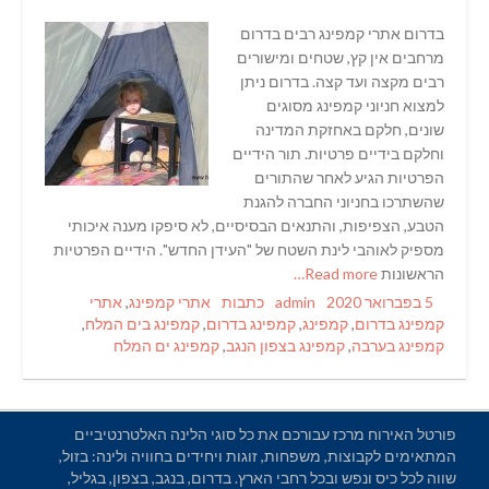
בדרום אתרי קמפינג רבים בדרום
מרחבים אין קץ, שטחים ומישורים
רבים מקצה ועד קצה. בדרום ניתן
למצוא חניוני קמפינג מסוגים
שונים, חלקם באחזקת המדינה
וחלקם בידיים פרטיות. תור הידיים
הפרטיות הגיע לאחר שהתורים
שהשתרכו בחניוני החברה להגנת
הטבע, הצפיפות, והתנאים הבסיסיים, לא סיפקו מענה איכותי
מספיק לאוהבי לינת השטח של "העידן החדש". הידיים הפרטיות
הראשונות
Read more…
Tags
Categories
Author
Posted
5 בפברואר 2020
admin
כתבות
אתרי קמפינג
,
אתרי
on
קמפינג בדרום
,
קמפינג
,
קמפינג בדרום
,
קמפינג בים המלח
,
קמפינג בערבה
,
קמפינג בצפון הנגב
,
קמפינג ים המלח
פורטל האירוח מרכז עבורכם את כל סוגי הלינה האלטרנטיביים
המתאימים לקבוצות, משפחות, זוגות ויחידים בחוויה ולינה: בזול,
שווה לכל כיס ונפש ובכל רחבי הארץ. בדרום, בנגב, בצפון, בגליל,