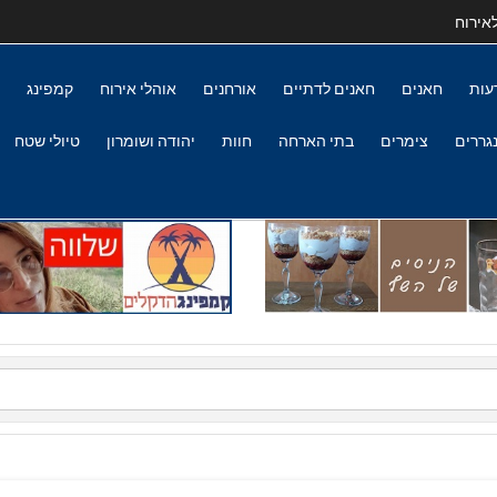
אירוח
עות
חאנים
חאנים לדתיים
אורחנים
אוהלי אירוח
קמפינג
גררים
צימרים
בתי הארחה
חוות
יהודה ושומרון
טיולי שטח