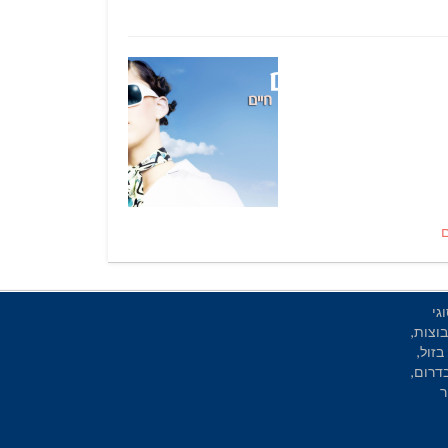
גי
וצות,
בזול,
בדרום,
ר