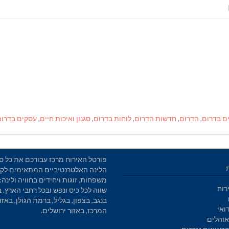
ם בדרום
,
הדרום
,
חדשות הדרום
,
לוחות בדרום
,
סגנון ואיכות חיים
,
עסקים בדרום
פורטל האירוח מרכז עבורכם את כל סו
הלינה האלטרנטיביים המתאימים לקב
משפחות, זוגות ויחידים בחוויה ולינה: 
רוח
שווה לכל כיס ונפש ובכל רחבי הארץ. 
בנגב, בצפון, בגליל, ברמת הגולן, באזו
ואי
המרכז, באזור ירושלים.
והלים