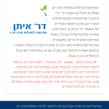
המרפאה לטיפול במחלות חניכיים
ושתלים דנטליים הוקמה ע"י דר'
איתן בר שהתמחה בתחום מחלות
החניכיים במרכז רפואת השיניים
תל השומר. דר' איתן בר בעל ניסיון,
מוניטין ותודעת שרות גבוהה. בצוות
המרפאה שיננית ותיקה ומקצועית,
צוות סייעות בעלות ותק וידע רב ומזכירה בכירה בעלת הכשרה
בתחום השרות הדנטלי עם ותק רב שנים. במרפאה ניתנים כל
הטיפולים
Read more…
Tags
Categories
Author
Posted
29 במרץ 2015
admin
לוח מודעות
דלקת חניכיים
,
הרמת
on
סינוס
,
השתלת חניכיים בבאר שבע
,
השתלת שיניים ביום אחד
,
ניתוח חניכיים
,
ניתוח חניכיים בבאר שבע
,
ניתוח חניכיים בדרום
,
נסיגת חניכיים
,
סוגי שתלים לשיניים
,
סטריליזציה
,
פריודונט בבאר
שבע
,
פריודונט בדרום
,
רופא חניכיים בבאר שבע
,
שיננית
,
שתלים
ביום אחד
,
שתלים דנטליים
פורטל האירוח מרכז עבורכם את כל סוגי הלינה האלטרנטיביים