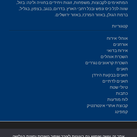
המתאימים לקבוצות, משפחות, זוגות ויחידים בחוויה ולינה: בזול,
שווה לכל כיס ונפש ובכל רחבי הארץ. בדרום, בנגב, בצפון, בגליל,
ברמת הגולן, באזור המרכז, באזור ירושלים.
קטגוריות
אוהלי אירוח
אורחנים
אירוח בדואי
השכרת אוהלים
השכרת קראוונים נגררים
חאנים
חאנים בבקעת הירדן
חאנים לדתיים
טיולי שטח
כתבות
לוח מודעות
קבוצת אתרי אינטרנטיק
קמפינג
בניית אתרים
|
בניית אתרים באר שבע
|
בניית אתרים בבאר שבע
|
קידום
אתר זה עושה שימוש גם בעוגיות לצורך שיפור השירות וחוויית הגלישה