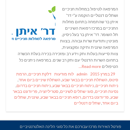
המרפאה לטיפול במחלות חניכיים
ושתלים דנטליים הוקמה ע"י דר'
איתן בר שהתמחה בתחום מחלות
החניכיים במרכז רפואת השיניים
תל השומר. דר' איתן בר בעל ניסיון,
מוניטין ותודעת שרות גבוהה. בצוות
המרפאה שיננית ותיקה ומקצועית,
צוות סייעות בעלות ותק וידע רב ומזכירה בכירה בעלת הכשרה
בתחום השרות הדנטלי עם ותק רב שנים. במרפאה ניתנים כל
הטיפולים
Read more…
Tags
Categories
Author
Posted
29 במרץ 2015
admin
לוח מודעות
דלקת חניכיים
,
הרמת
on
סינוס
,
השתלת חניכיים בבאר שבע
,
השתלת שיניים ביום אחד
,
ניתוח חניכיים
,
ניתוח חניכיים בבאר שבע
,
ניתוח חניכיים בדרום
,
נסיגת חניכיים
,
סוגי שתלים לשיניים
,
סטריליזציה
,
פריודונט בבאר
שבע
,
פריודונט בדרום
,
רופא חניכיים בבאר שבע
,
שיננית
,
שתלים
ביום אחד
,
שתלים דנטליים
פורטל האירוח מרכז עבורכם את כל סוגי הלינה האלטרנטיביים