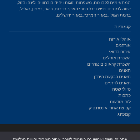
המתאימים לקבוצות, משפחות, זוגות ויחידים בחוויה ולינה: בזול,
שווה לכל כיס ונפש ובכל רחבי הארץ. בדרום, בנגב, בצפון, בגליל,
ברמת הגולן, באזור המרכז, באזור ירושלים.
קטגוריות
אוהלי אירוח
אורחנים
אירוח בדואי
השכרת אוהלים
השכרת קראוונים נגררים
חאנים
חאנים בבקעת הירדן
חאנים לדתיים
טיולי שטח
כתבות
לוח מודעות
קבוצת אתרי אינטרנטיק
קמפינג
בניית אתרים
|
בניית אתרים באר שבע
|
בניית אתרים בבאר שבע
|
קידום
אתר זה עושה שימוש גם בעוגיות לצורך שיפור השירות וחוויית הגלישה