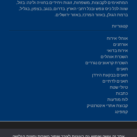
המתאימים לקבוצות, משפחות, זוגות ויחידים בחוויה ולינה: בזול,
שווה לכל כיס ונפש ובכל רחבי הארץ. בדרום, בנגב, בצפון, בגליל,
ברמת הגולן, באזור המרכז, באזור ירושלים.
קטגוריות
אוהלי אירוח
אורחנים
אירוח בדואי
השכרת אוהלים
השכרת קראוונים נגררים
חאנים
חאנים בבקעת הירדן
חאנים לדתיים
טיולי שטח
כתבות
לוח מודעות
קבוצת אתרי אינטרנטיק
קמפינג
בניית אתרים
|
בניית אתרים באר שבע
|
בניית אתרים בבאר שבע
|
קידום
אתר זה עושה שימוש גם בעוגיות לצורך שיפור השירות וחוויית הגלישה