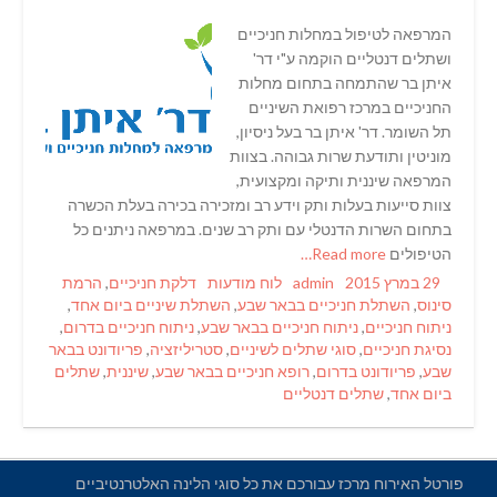
המרפאה לטיפול במחלות חניכיים
ושתלים דנטליים הוקמה ע"י דר'
איתן בר שהתמחה בתחום מחלות
החניכיים במרכז רפואת השיניים
תל השומר. דר' איתן בר בעל ניסיון,
מוניטין ותודעת שרות גבוהה. בצוות
המרפאה שיננית ותיקה ומקצועית,
צוות סייעות בעלות ותק וידע רב ומזכירה בכירה בעלת הכשרה
בתחום השרות הדנטלי עם ותק רב שנים. במרפאה ניתנים כל
הטיפולים
Read more…
Tags
Categories
Author
Posted
29 במרץ 2015
admin
לוח מודעות
דלקת חניכיים
,
הרמת
on
סינוס
,
השתלת חניכיים בבאר שבע
,
השתלת שיניים ביום אחד
,
ניתוח חניכיים
,
ניתוח חניכיים בבאר שבע
,
ניתוח חניכיים בדרום
,
נסיגת חניכיים
,
סוגי שתלים לשיניים
,
סטריליזציה
,
פריודונט בבאר
שבע
,
פריודונט בדרום
,
רופא חניכיים בבאר שבע
,
שיננית
,
שתלים
ביום אחד
,
שתלים דנטליים
פורטל האירוח מרכז עבורכם את כל סוגי הלינה האלטרנטיביים