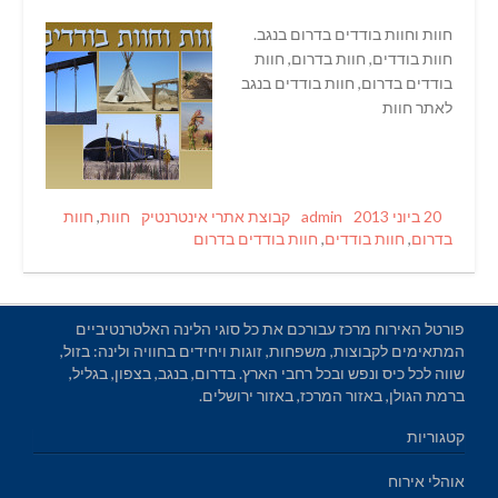
חוות וחוות בודדים בדרום בנגב.
חוות בודדים, חוות בדרום, חוות
בודדים בדרום, חוות בודדים בנגב
לאתר חוות
Tags
Categories
Author
Posted
20 ביוני 2013
admin
קבוצת אתרי אינטרנטיק
חוות
,
חוות
on
בדרום
,
חוות בודדים
,
חוות בודדים בדרום
פורטל האירוח מרכז עבורכם את כל סוגי הלינה האלטרנטיביים
המתאימים לקבוצות, משפחות, זוגות ויחידים בחוויה ולינה: בזול,
שווה לכל כיס ונפש ובכל רחבי הארץ. בדרום, בנגב, בצפון, בגליל,
ברמת הגולן, באזור המרכז, באזור ירושלים.
קטגוריות
אוהלי אירוח