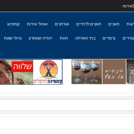
אירוח
עות
חאנים
חאנים לדתיים
אורחנים
אוהלי אירוח
קמפינג
גררים
צימרים
בתי הארחה
חוות
יהודה ושומרון
טיולי שטח