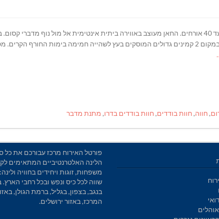
"בחווה חאן לינה מושקע ומאובזר המושכר לקבוצה אחת עד 40 אורחים. החאן מעוצב באווירה ביתית אינטימית אל מול נוף 
מקלחת חמה ושירותים באותו המתחם בפרטיות מלאה. במקום 2 קמינים גדולים המוסקים בעץ לשהייה חמימה בימות הח
ום
,
חווה
,
חוות בודדים
,
חוות בודדים בדרו
,
מתנת מדבר
פורטל האירוח מרכז עבורכם את כל סו
הלינה האלטרנטיביים המתאימים לקב
משפחות, זוגות ויחידים בחוויה ולינה: 
רוח
שווה לכל כיס ונפש ובכל רחבי הארץ. 
בנגב, בצפון, בגליל, ברמת הגולן, באזו
ואי
המרכז, באזור ירושלים.
והלים