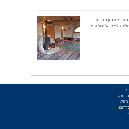
מדברי קסום. בחאן מטבחון מאובזר,
ורף הקרים. מסלול הליכה אל נחל הימן
גי
וצות,
בזול,
בדרום,
ר