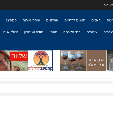
אירוח
עות
חאנים
חאנים לדתיים
אורחנים
אוהלי אירוח
קמפינג
גררים
צימרים
בתי הארחה
חוות
יהודה ושומרון
טיולי שטח