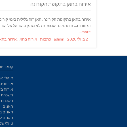
אירוח בחאן בתקופת הקורונה
אירוח בחאן בתקופת הקורונה: חאן רוח גלילית בימי קורו
ומזוודות… זו התמונה שנצפתה לא מזמן בישראל של ישרא
more…
Tags
Categories
Author
Posted
2 ביולי 2020
admin
כתבות
אירוח בחאן
,
אירוח בחאן
on
קטגוריות
אוהלי אי
אורחנים
אירוח בד
השכרת א
השכרת ק
חאנים
חאנים ב
חאנים ל
טיולי שט