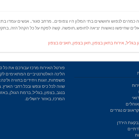
נה כמהים לנפוש וחוששים בתי המלון היו צפופים.. מרחב סגור.. אנשים עמדו בת
לים שחיפשו נואשות יציאה לחופש..חופשה. קשה לפקח על כל הקהל הזה, בתקשו
 בגליל
,
אירוח בחאן בצפון
,
חאן בצפון
,
חאנים בצפון
פורטל האירוח מרכז עבורכם את כל סו
הלינה האלטרנטיביים המתאימים לקב
משפחות, זוגות ויחידים בחוויה ולינה: 
רוח
שווה לכל כיס ונפש ובכל רחבי הארץ. 
בנגב, בצפון, בגליל, ברמת הגולן, באזו
ואי
המרכז, באזור ירושלים.
והלים
ראוונים נגררים
בקעת הירדן
דתיים
ח