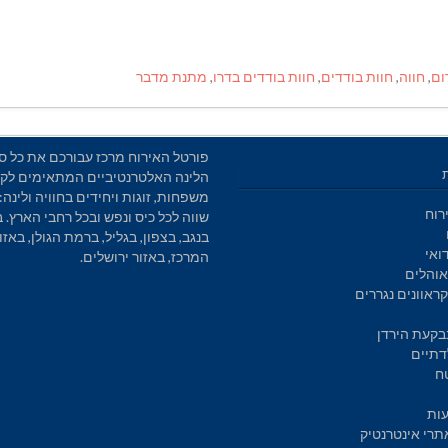
ום
,
חווה
,
חוות בודדים
,
חוות בודדים בדרו
,
מתנת מדבר
פורטל האירוח מרכז עבורכם את כל סו
הלינה האלטרנטיביים המתאימים לקב
משפחות, זוגות ויחידים בחוויה ולינה: 
רוח
שווה לכל כיס ונפש ובכל רחבי הארץ. 
בנגב, בצפון, בגליל, ברמת הגולן, באזו
ואי
המרכז, באזור ירושלים.
והלים
ראוונים נגררים
בקעת הירדן
דתיים
ח
עות
תרי אינטרנטיק