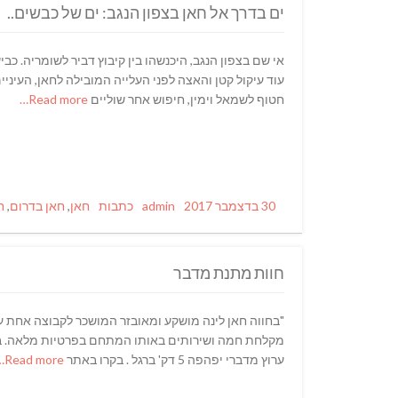
ים בדרך אל חאן בצפון הנגב: ים של כבשים..
אי שם בצפון הנגב, היכנשהו בין קיבוץ דביר לשומריה. 
עוד עיקול קטן והאצה לפני העלייה המובילה לחאן, העיני
חטוף לשמאל וימין, חיפוש אחר שוליים
Read more…
Tags
Categories
Author
Posted
30 בדצמבר 2017
admin
כתבות
חאן
,
חאן בדרום
,
ח
on
חוות מתנת מדבר
ערוץ מדברי יפהפה 5 דק' ברגל . בקרו באתר
Read more…