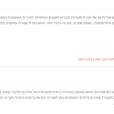
כביש שירות צר של חברת מקורות, הכביש משובש ומתפתל, העיניים מאומצות במעק
ים מתרוממות… ושומו שמים.. מה זה הדבר הזה. הגוש הגדול שנע לו ומתקרב במהי
אן בנגב
,
חאן בצפון הנגב
"בחווה חאן לינה מושקע ומאובזר המושכר לקבוצה אחת עד 40 אורחים. החאן מעוצב באווירה ביתית אינטימית אל מול נוף 
מקלחת חמה ושירותים באותו המתחם בפרטיות מלאה. במקום 2 קמינים גדולים המוסקים בעץ לשהייה חמימה בימות הח