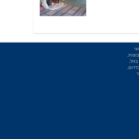
גי
וצות,
בזול,
בדרום,
ר