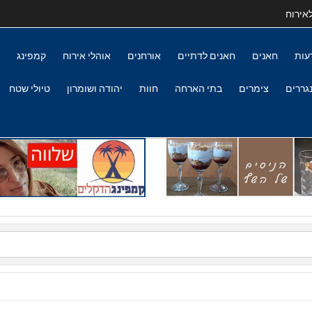
אירוח
עות
חאנים
חאנים לדתיים
אורחנים
אוהלי אירוח
קמפינג
גררים
צימרים
בתי הארחה
חוות
יהודה ושומרון
טיולי שטח