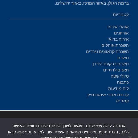
ברמת הגולן, באזור המרכז, באזור ירושלים.
קטגוריות
אוהלי אירוח
אורחנים
אירוח בדואי
השכרת אוהלים
השכרת קראוונים נגררים
חאנים
חאנים בבקעת הירדן
חאנים לדתיים
טיולי שטח
כתבות
לוח מודעות
קבוצת אתרי אינטרנטיק
קמפינג
בניית אתרים
|
בניית אתרים באר שבע
|
בניית אתרים בבאר שבע
|
קידום
אתר זה עושה שימוש גם בעוגיות לצורך שיפור השירות וחוויית הגלישה
אתרים בבאר שבע
|
שלכם, הצגת תכנים איכותיים מותאמים אישית ועוד. למידע נוסף אנא קראו