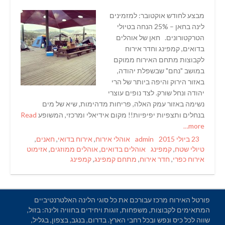
מבצע לחודש אוקטובר: למזמינים
לינה בחאן – 25% הנחה בטיולי
הטרקטורונים. חאן של אוהלים
בדואים, קמפינג וחדר אירוח
לקבוצות מתחם האירוח ממוקם
במושב "נחם" שבשפלת יהודה,
באזור הירוק והיפה ביותר של הרי
יהודה ונחל שורק. לצד נופים עוצרי
נשימה באזור עמק האלה, פריחות מדהימות, שיא של מים
בנחלים ותצפיות יפיפיות!! מקום אידיאלי ומרכזי, המשופע
Read
more…
Categories
Author
Posted
23 ביולי 2015
admin
אוהלי אירוח
,
אירוח בדואי
,
חאנים
,
Tags
on
טיולי שטח
,
קמפינג
אוהלים בדואים
,
אוהלים ממוזגים
,
אזימוט
אירוח כפרי
,
חדר אירוח
,
מתחם קמפינג
,
קמפינג
פורטל האירוח מרכז עבורכם את כל סוגי הלינה האלטרנטיביים
המתאימים לקבוצות, משפחות, זוגות ויחידים בחוויה ולינה: בזול,
שווה לכל כיס ונפש ובכל רחבי הארץ. בדרום, בנגב, בצפון, בגליל,