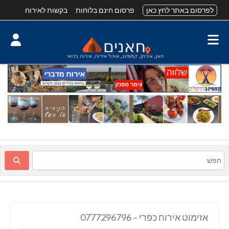
לפרסום באתר לחץ כאן
פרסום חינם בלוחות
בקשות לאירוח
אזימוט אירוח כפרי – 0777296796