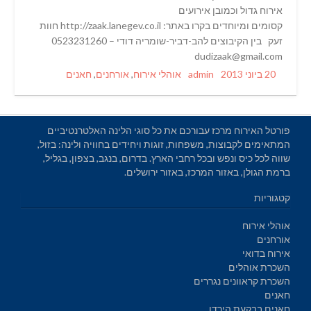
אירוח גדול וכמובן אירועים
קסומים ומיוחדים בקרו באתר: http://zaak.lanegev.co.il חוות
זעק בין הקיבוצים להב-דביר-שומריה דודי – 0523231260
dudizaak@gmail.com
Categories
Author
Posted
20 ביוני 2013
admin
אוהלי אירוח
,
אורחנים
,
חאנים
on
פורטל האירוח מרכז עבורכם את כל סוגי הלינה האלטרנטיביים
המתאימים לקבוצות, משפחות, זוגות ויחידים בחוויה ולינה: בזול,
שווה לכל כיס ונפש ובכל רחבי הארץ. בדרום, בנגב, בצפון, בגליל,
ברמת הגולן, באזור המרכז, באזור ירושלים.
קטגוריות
אוהלי אירוח
אורחנים
אירוח בדואי
השכרת אוהלים
השכרת קראוונים נגררים
חאנים
חאנים בבקעת הירדן