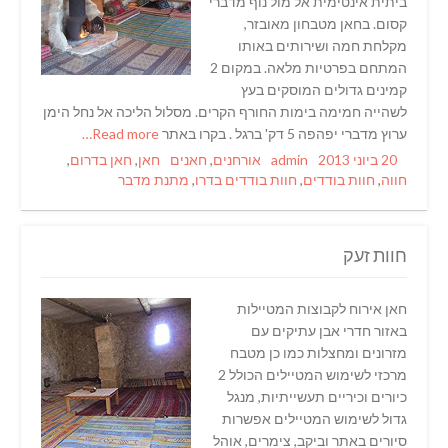
ביתית אינטימית אל מול נוף מדברי
קסום. בחאן מטבחון מאובזר,
מקלחת חמה ושירותים באותו
המתחם בפרטיות מלאה. במקום 2
קמינים גדולים המוסקים בעץ
לשהייה חמימה בימות החורף הקרים. מסלול הליכה אל נחל הימן
ערוץ מדברי יפהפה 5 דק' ברגל . בקרו באתר
Read more…
Tags
Categories
Author
Posted
20 ביוני 2013
admin
אורחנים
,
חאנים
חאן
,
חאן בדרום
,
on
חווה
,
חוות בודדים
,
חוות בודדים בדרו
,
מתנת מדבר
חוות זעק
חאן אירוח לקבוצות המטיילות
באזור חדרי אבן עתיקים עם
מזרונים ומחצלות כמו כן מטבח
מרכזי לשימוש המטיילים הכולל 2
כיורים וכיריים תעשייתיות, מנגל
גדול לשימוש המטיילים אפשרות
סיורים באתר וביקב, צימרים, אוהל