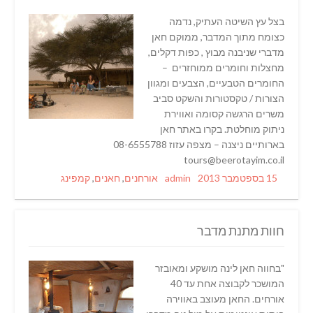
בצל עץ השיטה העתיק, נדמה
כצומח מתוך המדבר, ממוקם חאן
מדברי שניבנה מבוץ , כפות דקלים,
מחצלות וחומרים ממוחזרים –
החומרים הטבעיים, הצבעים ומגוון
הצורות / טקסטורות והשקט סביב
משרים הרגשה קסומה ואווירת
ניתוק מוחלטת. בקרו באתר חאן
בארותיים ניצנה – מצפה עזוז 08-6555788
tours@beerotayim.co.il
Categories
Author
Posted
15 בספטמבר 2013
admin
אורחנים
,
חאנים
,
קמפינג
on
חוות מתנת מדבר
"בחווה חאן לינה מושקע ומאובזר
המושכר לקבוצה אחת עד 40
אורחים. החאן מעוצב באווירה