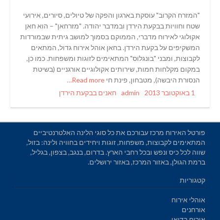
"המזרח הקרוב" עוסקת בארגון והפקה של טיולים, סיורים, אירועי
שטח וחוויות בבקעת הירדן ובמדבר יהודה. "מזרחאן" – הוא חאן
אקולוגי לאירוח מדברי, הממוקם בסמוך למושב גיתית שבמורדות
המשקיפים על בקעת הירדן. בחאן אוהל אירוח גדול, המתאים
לקבוצות, ומבני "בונגלוס" המתאימים לזוגות ומשפחות. כמו כן,
במקום מקלחות חמות, שירותים אקולוגיים אורגניים (בשיטת
הנסורת היבשה), מטבחון, פינת חי
Read more…
Categories
Author
Posted
1 באוקטובר 2013
admin
חאנים בבקעת הירדן
on
פורטל האירוח מרכז עבורכם את כל סוגי הלינה האלטרנטיביים
המתאימים לקבוצות, משפחות, זוגות ויחידים בחוויה ולינה: בזול,
שווה לכל כיס ונפש ובכל רחבי הארץ. בדרום, בנגב, בצפון, בגליל,
ברמת הגולן, באזור המרכז, באזור ירושלים.
קטגוריות
אוהלי אירוח
אורחנים
אירוח בדואי