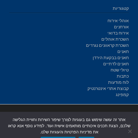
קטגוריות
אוהלי אירוח
אורחנים
אירוח בדואי
השכרת אוהלים
השכרת קראוונים נגררים
חאנים
חאנים בבקעת הירדן
חאנים לדתיים
טיולי שטח
כתבות
לוח מודעות
קבוצת אתרי אינטרנטיק
קמפינג
בניית אתרים
|
בניית אתרים באר שבע
|
בניית אתרים בבאר שבע
|
קידום
אתר זה עושה שימוש גם בעוגיות לצורך שיפור השירות וחוויית הגלישה
אתרים בבאר שבע
|
שלכם, הצגת תכנים איכותיים מותאמים אישית ועוד. למידע נוסף אנא קראו
את מדיניות הפרטיות והעוגיות שלנו.