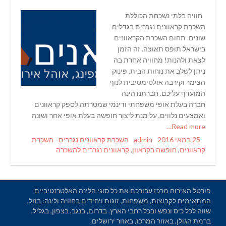
חוויה בלתי נשכחת הכוללת
השכרת קראוונים נגררים בגדלים
שונים. תחום השכרת הקראוונים
בישראל תופס תאוצה. זה הזמן
לצאת ולהנות! מחוויה אחרת בה
ניתן לשלב את נוחות הבית, פינוק
הצימר וקירבה אולטימטיבית לנוף
המועדף עליכם. חברתנו הינה
חברה בעלת אופי משפחתי ודינמי שמטרתה לספק קראוונים
ואמצעים נלווים, על מנת ליצור חופשה בעלת אופי אחר ושונה
Read more…
Tags
Categories
Author
Posted
25 במאי 2016
admin
השכרת קראוונים נגררים
השכרת
on
קראוונים
,
חופשה בקראוון
,
קראוונים נגררים להשכרה
פורטל האירוח מרכז עבורכם את כל סוגי הלינה האלטרנטיביים
המתאימים לקבוצות, משפחות, זוגות ויחידים בחוויה ולינה: בזול,
שווה לכל כיס ונפש ובכל רחבי הארץ. בדרום, בנגב, בצפון, בגליל,
ברמת הגולן, באזור המרכז, באזור ירושלים.